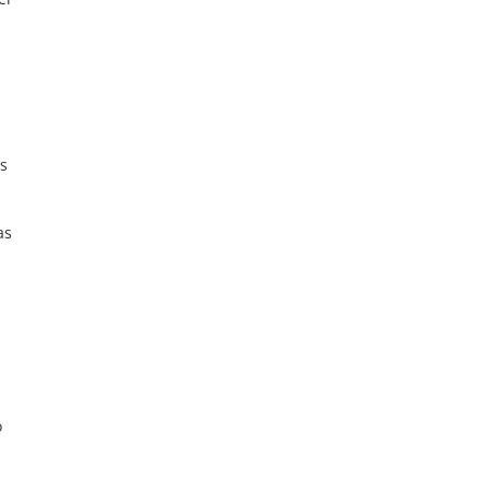
s
as
as
o