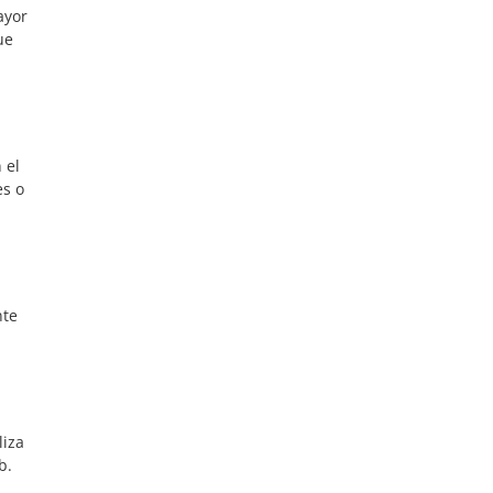
ayor
ue
 el
es o
nte
liza
b.