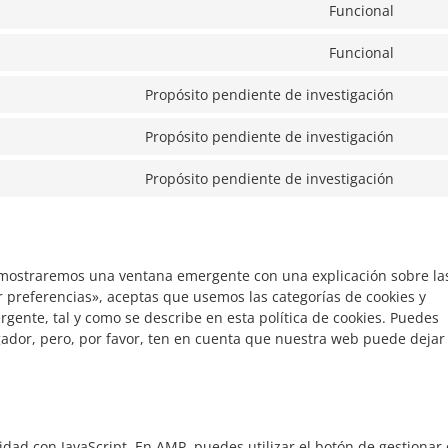
Funcional
cooki
servi
Conse
conse
googl
to
Funcional
analyt
servi
Conse
wordp
to
Propósito pendiente de investigación
servi
Conse
wordf
to
Propósito pendiente de investigación
servi
Conse
googl
to
Propósito pendiente de investigación
fonts
servi
Conse
linke
to
servi
varios
 mostraremos una ventana emergente con una explicación sobre la
 preferencias», aceptas que usemos las categorías de cookies y
gente, tal y como se describe en esta política de cookies. Puedes
egador, pero, por favor, ten en cuenta que nuestra web puede dejar
idad con JavaScript. En AMP, puedes utilizar el botón de gestionar 