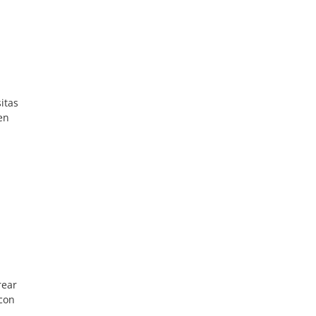
itas
en
rear
 con