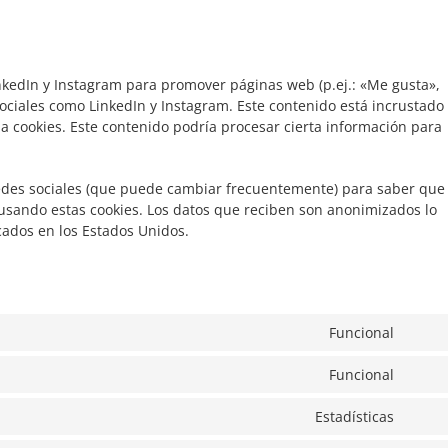
kedIn y Instagram para promover páginas web (p.ej.: «Me gusta»,
 sociales como LinkedIn y Instagram. Este contenido está incrustado
a cookies. Este contenido podría procesar cierta información para
s redes sociales (que puede cambiar frecuentemente) para saber que
usando estas cookies. Los datos que reciben son anonimizados lo
cados en los Estados Unidos.
Funcional
Conse
to
Funcional
servi
Conse
googl
to
Estadísticas
recap
servi
Conse
gdpr-
to