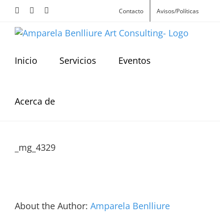
Skip
Facebook
Instagram
X
Contacto
Avisos/Políticas
to
content
Inicio
Servicios
Eventos
Acerca de
_mg_4329
About the Author:
Amparela Benlliure