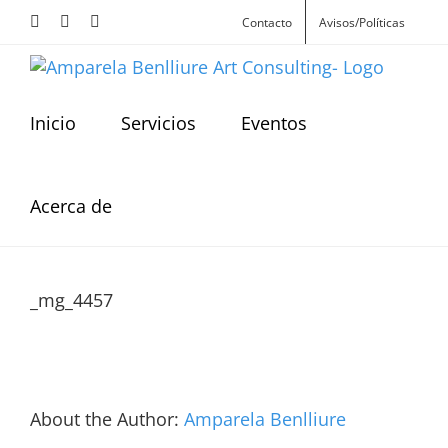
Skip
Facebook
Instagram
X
Contacto
Avisos/Políticas
to
content
Inicio
Servicios
Eventos
Acerca de
_mg_4457
About the Author:
Amparela Benlliure