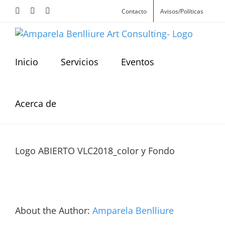
Skip
Facebook
Instagram
X
Contacto
Avisos/Políticas
to
content
Inicio
Servicios
Eventos
Acerca de
Logo ABIERTO VLC2018_color y Fondo
About the Author:
Amparela Benlliure