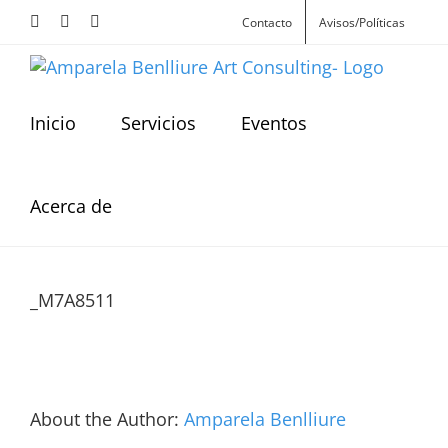
Skip
Facebook
Instagram
X
Contacto
Avisos/Políticas
to
content
Inicio
Servicios
Eventos
Acerca de
_M7A8511
About the Author:
Amparela Benlliure