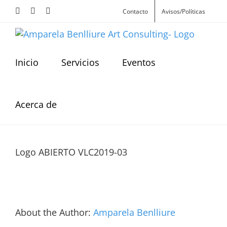
Skip
Facebook
Instagram
X
Contacto
Avisos/Políticas
to
content
Inicio
Servicios
Eventos
Acerca de
Logo ABIERTO VLC2019-03
About the Author:
Amparela Benlliure