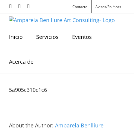
Skip
Facebook
Instagram
X
Contacto
Avisos/Políticas
to
content
Inicio
Servicios
Eventos
Acerca de
5a905c310c1c6
About the Author:
Amparela Benlliure