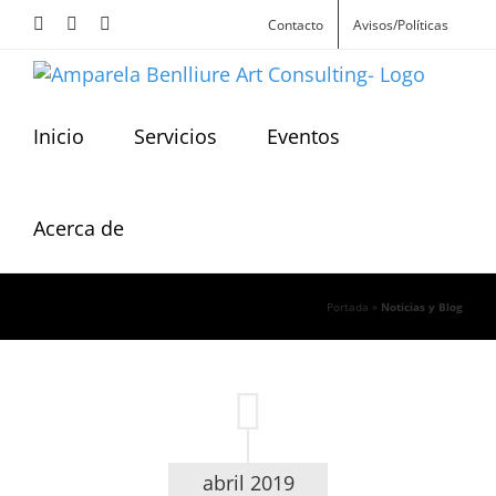
Skip
Facebook
Instagram
X
Contacto
Avisos/Políticas
to
content
Inicio
Servicios
Eventos
Acerca de
Portada
»
Noticias y Blog
abril 2019