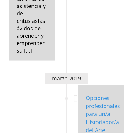
asistencia y
de
entusiastas
ávidos de
aprender y
emprender
su [...]
marzo 2019
Opciones
profesionales para
un/a Historiador/a
Opciones
del Arte
Blog
profesionales
para un/a
Historiador/a
del Arte