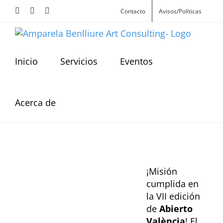
Skip
Facebook
Instagram
X
Contacto
Avisos/Políticas
to
content
Inicio
Servicios
Eventos
Acerca de
View
Larger
¡Misión
Image
cumplida en
la VII edición
de
Abierto
València
! El